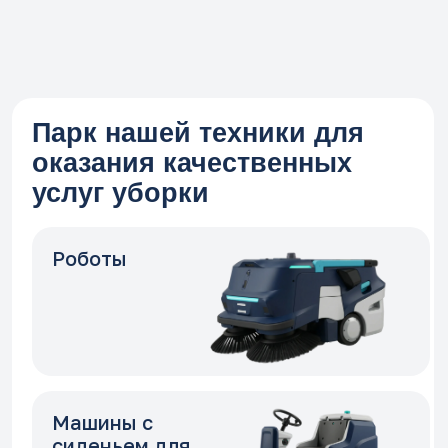
Подметальные
машины
Поломойно-
всасывающие
машины
Система
Swep Pro