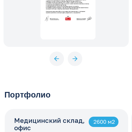
О компании Трукост
Мы — профессионалы в сфере
клининга с 2014 года. Наша
главная цель — предоставлять
качественные услуги по честной
и понятной цене.
Мы отказались от скрытых
наценок и сложных тарифов.
Наша формула проста: 80% от суммы,
которую вы платите, — это прямые затраты
на уборку (персонал, средства, инвентарь),
и только 20% — наша комиссия
за организацию процесса и гарантию
качества.