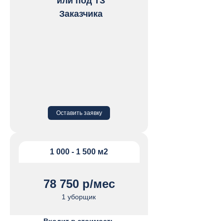
или под ТЗ
Заказчика
Оставить заявку
5/2 на постоянной основе
1 000 - 1 500 м2
Уборка с размещением персонала на
Объекте Заказчика, когда нужно мыть
каждый день, большой трафик, есть
уличная территория для уборки
78 750 р/мес
1 уборщик